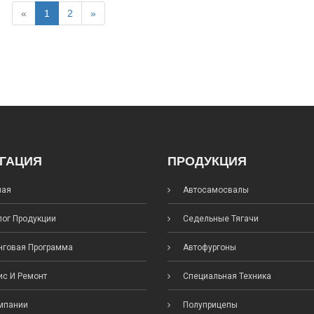
«
1
2
»
ГАЦИЯ
ПРОДУКЦИЯ
ная
Автосамосвалы
ог Продукции
Седельные Тягачи
говая Программа
Автофургоны
с И Ремонт
Специальная Техника
мпании
Полуприцепы