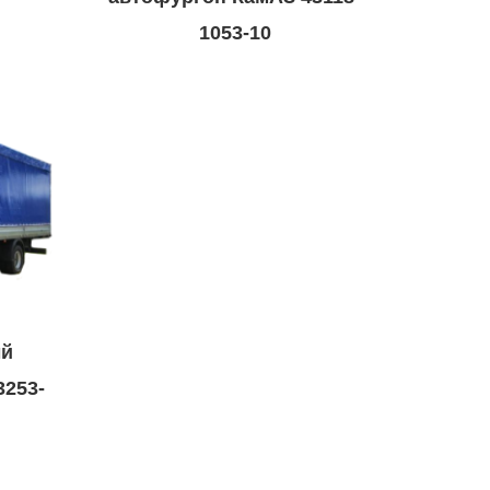
1053-10
ый
253-