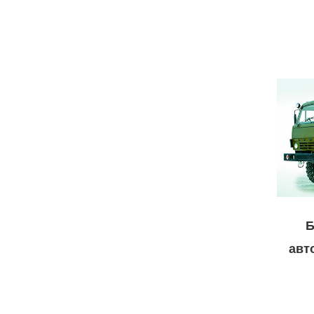
Б
авт