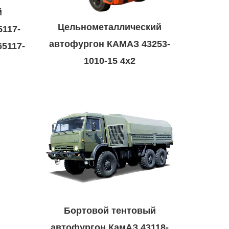
й
Цельнометаллический
117-
автофургон КАМАЗ 43253-
65117-
1010-15 4х2
Бортовой тентовый
автофургон КамАЗ 43118-