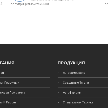
24
полуприцепной техники.
о
ГАЦИЯ
ПРОДУКЦИЯ
ная
Автосамосвалы
ог Продукции
Седельные Тягачи
говая Программа
Автофургоны
с И Ремонт
Специальная Техника