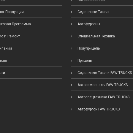
ог Продукции
Седельные Тягачи
говая Программа
Автофургоны
с И Ремонт
Специальная Техника
мпании
Полуприцепы
акты
Прицепы
сти
Седельные Тягачи FAW TRUCKS
Автосамосвалы FAW TRUCKS
Автоспецтехника FAW TRUCKS
Автофургон FAW TRUCKS