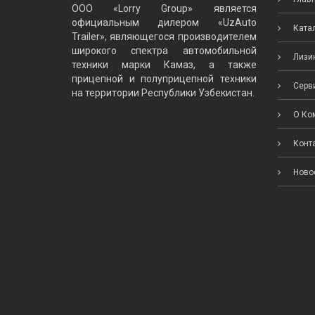
ООО «Lorry Group» является
официальным дилером «UzAuto
Катал
Trailer», являющегося производителем
широкого спектра автомобильной
Лизин
техники марки Камаз, а также
прицепной и полуприцепной техники
Серви
на территории Республики Узбекистан.
О Ко
Конт
Ново