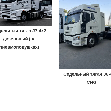
ельный тягач J7 4x2
дизельный (на
пневмоподушках)
Седельный тягач J6P
CNG