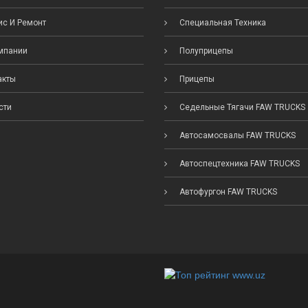
с И Ремонт
Специальная Техника
мпании
Полуприцепы
акты
Прицепы
сти
Седельные Тягачи FAW TRUCKS
Автосамосвалы FAW TRUCKS
Автоспецтехника FAW TRUCKS
Автофургон FAW TRUCKS