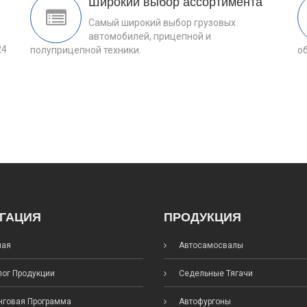
Широкий выбор ассортимента
Самый широкий выбор грузовых
автомобилей, прицепной и
24
полуприцепной техники.
о
ГАЦИЯ
ПРОДУКЦИЯ
ная
Автосамосвалы
ог Продукции
Седельные Тягачи
говая Программа
Автофургоны