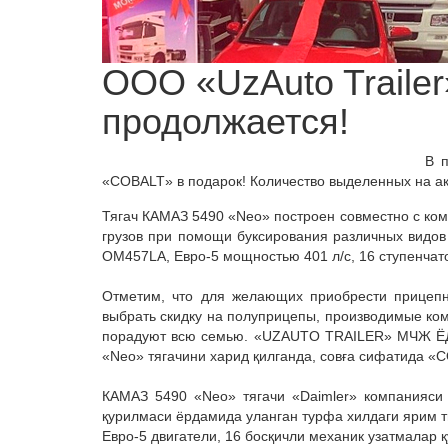
ООО «UzAuto Trailer
продолжается!
В п
«COBALT» в подарок! Количество выделенных на ак
Тягач КАМАЗ 5490 «Neo» построен совместно с ком
грузов при помощи буксирования различных видов
OM457LA, Евро-5 мощностью 401 л/с, 16 ступенчат
Отметим, что для желающих приобрести прицепн
выбрать скидку на полуприцепы, производимые ко
порадуют всю семью. «UZAUTO TRAILER» МЧЖ ЁД
«Neo» тягачини харид қилганда, совға сифатида «C
КАМАЗ 5490 «Neo» тягачи «Daimler» компанияси 
қурилмаси ёрдамида уланган турфа хилдаги ярим т
Евро-5 двигатели, 16 босқичли механик узатмалар 