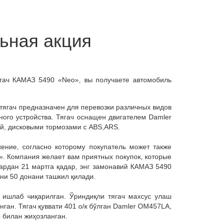
льная акция
ягач КАМАЗ 5490 «Neo», вы получаете автомобиль
тягач предназначен для перевозки различных видов
ого устройства. Тягач оснащен двигателем Damler
ой, дисковыми тормозами с ABS,ARS.
ние, согласно которому покупатель может также
. Компания желает вам приятных покупок, которые
ан 21 мартга қадар, энг замонавий КАМАЗ 5490
ни 50 донани ташкил қилади.
 ишлаб чиқарилган. Ўриндиқли тягач махсус улаш
ан. Тягач қуввати 401 о/к бўлган Damler OM457LA,
р билан жиҳозланган.