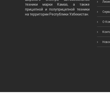
Лизин
техники марки Камаз, а также
прицепной и полуприцепной техники
Серви
на территории Республики Узбекистан.
О Ко
Конт
Ново
Copyright © 2018 ООО «Lorry Group». All Right Reserved.
Developed by
PROSPERO