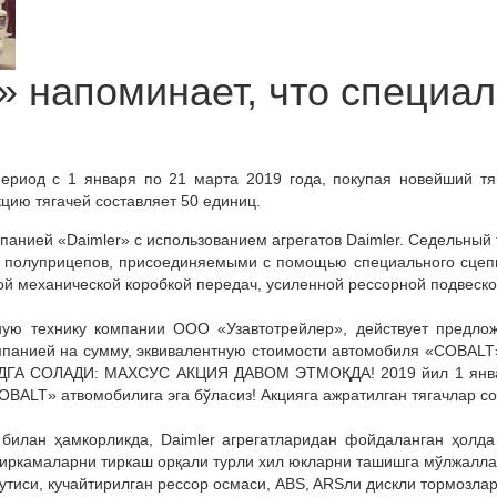
» напоминает, что специа
ериод с 1 января по 21 марта 2019 года, покупая новейший т
цию тягачей составляет 50 единиц.
панией «Daimler» с использованием агрегатов Daimler. Седельный 
 полуприцепов, присоединяемыми с помощью специального сцепн
ой механической коробкой передач, усиленной рессорной подвеск
ую технику компании ООО «Узавтотрейлер», действует предложе
мпанией на сумму, эквивалентную стоимости автомобиля «COBALT»
ГА СОЛАДИ: МАХСУС АКЦИЯ ДАВОМ ЭТМОҚДА! 2019 йил 1 январд
OBALT» атвомобилига эга бўласиз! Акцияга ажратилган тягачлар со
билан ҳамкорликда, Daimler агрегатларидан фойдаланган ҳолда
иркамаларни тиркаш орқали турли хил юкларни ташишга мўлжалланг
қутиси, кучайтирилган рессор осмаси, ABS, ARSли дискли тормозла