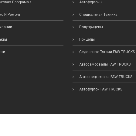
говая Программа
Автофургоны
с И Ремонт
Специальная Техника
мпании
Полуприцепы
акты
Прицепы
сти
Седельные Тягачи FAW TRUCKS
Автосамосвалы FAW TRUCKS
Автоспецтехника FAW TRUCKS
Автофургон FAW TRUCKS