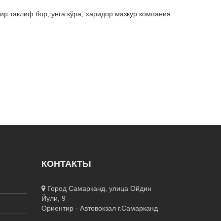
р таклиф бор, унга кўра, харидор мазкур компания
КОНТАКТЫ
Город Самарканд, улица Ойдин
Йули, 9
Ориентир - Автовокзал г.Самарканд