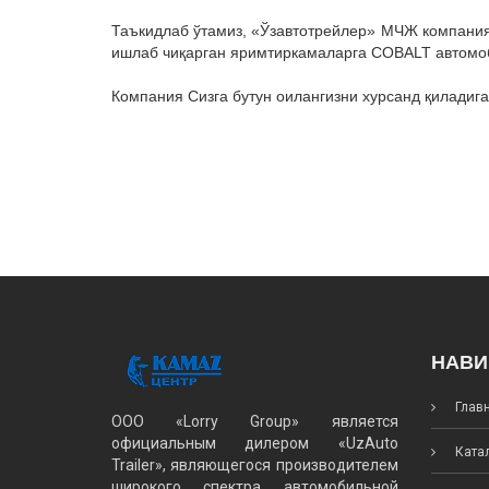
Таъкидлаб ўтамиз, «Ўзавтотрейлер» МЧЖ компанияс
ишлаб чиқарган яримтиркамаларга COBALT автомоб
Компания Сизга бутун оилангизни хурсанд қиладиг
НАВИ
Глав
ООО «Lorry Group» является
официальным дилером «UzAuto
Катал
Trailer», являющегося производителем
широкого спектра автомобильной