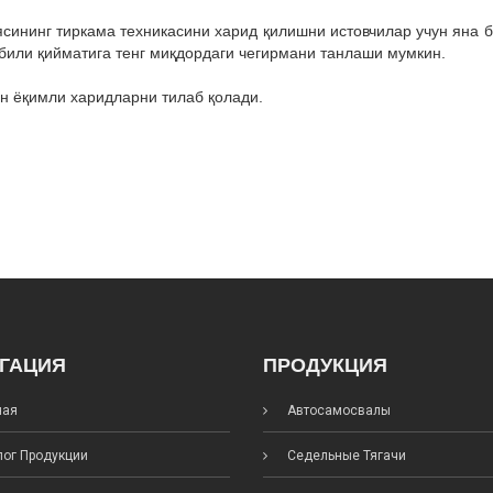
ининг тиркама техникасини харид қилишни истовчилар учун яна би
или қийматига тенг миқдордаги чегирмани танлаши мумкин.
ан ёқимли харидларни тилаб қолади.
ГАЦИЯ
ПРОДУКЦИЯ
ная
Автосамосвалы
ог Продукции
Седельные Тягачи