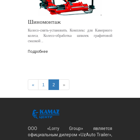
Шиномонтаж
Колесо-снять-установить, Комплекс для Камерного
колеса, Колесо-обработка шпилек графитовой
смазкой ...
Подробнее
«
1
2
»
ООО «Lorry Group» является
официальным дилером «UzAuto Trailer»,